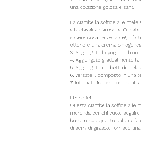
una colazione golosa e sana
La ciambella soffice alle mele 
alla classica ciambella. Questa 
sapere cosa ne pensate!, infatti
ottenere una crema omogenea
3. Aggiungete lo yogurt e l'olio
4. Aggiungete gradualmente la f
5. Aggiungete i cubetti di mel
6. Versate il composto in una t
7. Infornate in forno preriscald
I benefici
Questa ciambella soffice alle m
merenda per chi vuole seguire u
burro rende questo dolce più leg
di semi di girasole fornisce una