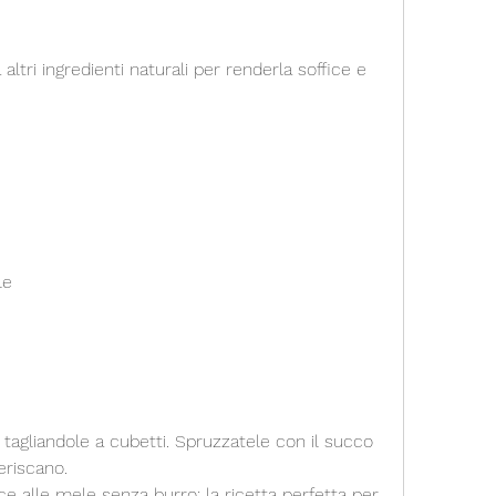
le
 tagliandole a cubetti. Spruzzatele con il succo 
eriscano.
ice alle mele senza burro: la ricetta perfetta per 