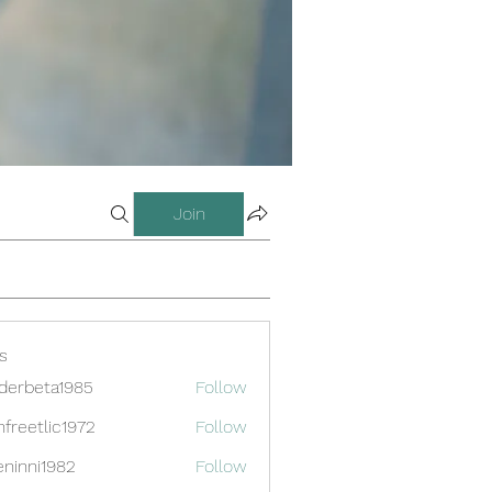
Join
s
derbeta1985
Follow
eta1985
infreetlic1972
Follow
etlic1972
eninni1982
Follow
i1982