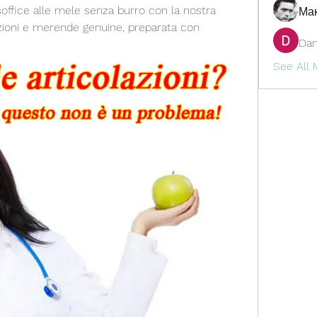
soffice alle mele senza burro con la nostra 
Ма
lazioni e merende genuine, preparata con 
Dan
See All