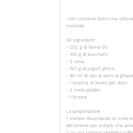
 non contiene burro ma utilizza altri ingredienti naturali per renderla soffice e 
morbida.
Gli ingredienti
- 250 g di farina 00
- 100 g di zucchero
- 2 uova
- 120 g di yogurt greco
- 80 ml di olio di semi di giraso
- 1 bustina di lievito per dolci
- 2 mele golden
- 1 limone
La preparazione
1. Iniziate sbucciando le mele e
del limone per evitare che ann
2. In una ciotola,Ciambella soff