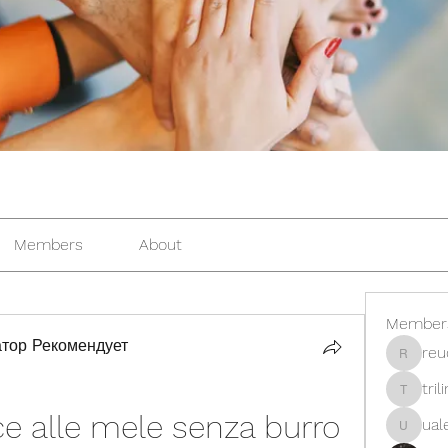
Members
About
Member
тор Рекомендует
reu
reuderb
tril
trilinfre
ce alle mele senza burro
ual
ualeninn