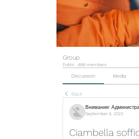
Group
Public
·
688 members
Discussion
Media
Back
Внимание! Администра
September 4, 2023
Ciambella soffi