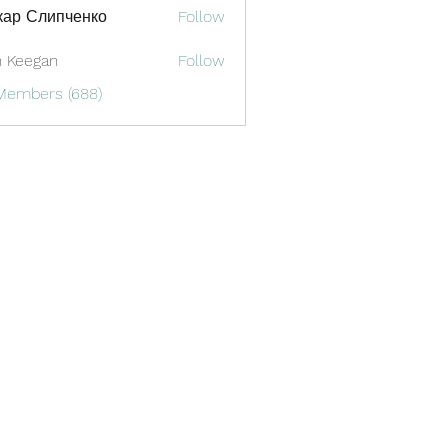
кар Слипченко
Follow
 Keegan
Follow
 Members (688)