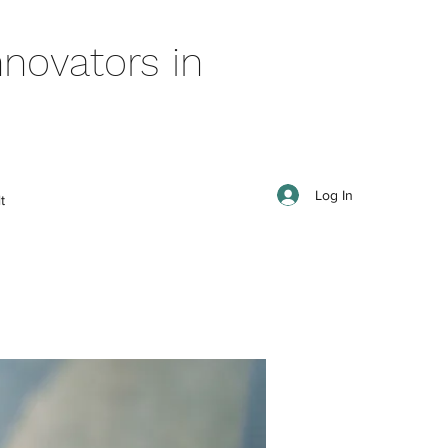
novators in
Log In
t