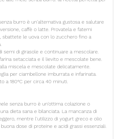
senza burro è un'alternativa gustosa e salutare 
versione, caffè o latte. Provatela e fatemi 
, sbattete le uova con lo zucchero fino a 
.
 di semi di girasole e continuare a mescolare.
arina setacciata e il lievito e mescolate bene.
a alla miscela e mescolate delicatamente.
eglia per ciambellone imburrata e infarinata.
ato a 180°C per circa 40 minuti.
ele senza burro è un'ottima colazione o 
na dieta sana e bilanciata. La mancanza di 
gero, mentre l'utilizzo di yogurt greco e olio 
 buona dose di proteine e acidi grassi essenziali.