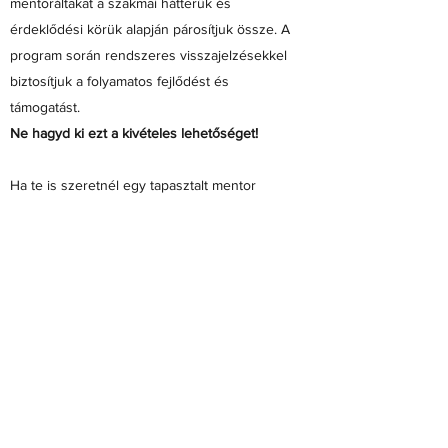
mentoráltakat a szakmai hátterük és
érdeklődési körük alapján párosítjuk össze. A
program során rendszeres visszajelzésekkel
biztosítjuk a folyamatos fejlődést és
támogatást.
Ne hagyd ki ezt a kivételes lehetőséget!
Ha te is szeretnél egy tapasztalt mentor
segítségével fejlődni, új perspektívákat
megismerni, és bekapcsolódni egy inspiráló
közösségbe, akkor jelentkezz
mentorprogramunkba!
Ne várj, inspiráld magad a legjobbaktól!
Várjuk jelentkezésed!
Mit mondanak jelenlegi mentoraink és
mentoráltjaink?