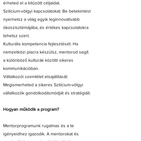
érheted el a kitűzött céljaidat.
Szilícium-völgyi kapcsolatokat: Be betekintést
nyerhetsz a világ egyik leginnovatívabb
ökoszisztémájába, és értékes kapcsolatokra
tehetsz szert.
Kulturális kompetencia fejlesztését: Ha
nemzetközi piacra készülsz, mentorod segít
a különböző kultúrák közötti sikeres
kommunikációban.
Vállalkozói szemlélet elsajátítását:
Megismerheted a sikeres Szilícium-völgyi
vállalkozók gondolkodásmódját és stratégiáit.
Hogyan működik a program?
Mentorprogramunk rugalmas és a te
igényeidhez igazodik. A mentorokat és